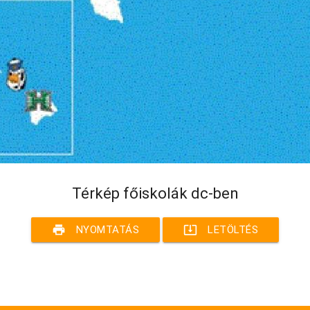
Térkép főiskolák dc-ben
print
system_update_alt
NYOMTATÁS
LETÖLTÉS