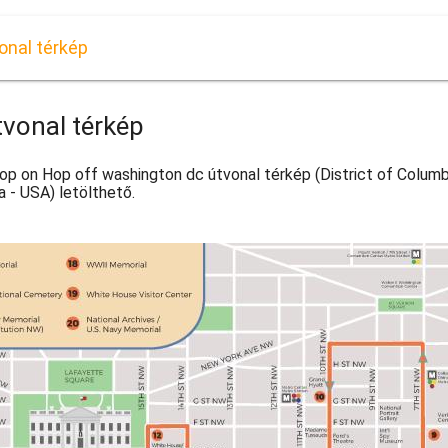
onal térkép
vonal térkép
op on Hop off washington dc útvonal térkép (District of Colum
a - USA) letölthető.