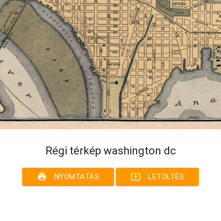
Régi térkép washington dc
print
system_update_alt
NYOMTATÁS
LETÖLTÉS