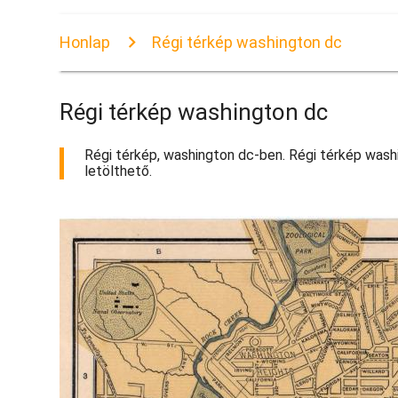
Honlap
Régi térkép washington dc
Régi térkép washington dc
Régi térkép, washington dc-ben. Régi térkép washi
letölthető.