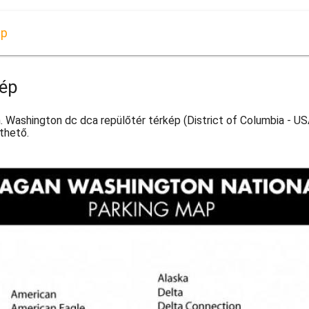
ép
kép
 Washington dc dca repülőtér térkép (District of Columbia - U
lthető.