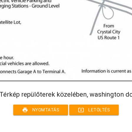
Térkép repülőterek közelében, washington d
print
system_update_alt
NYOMTATÁS
LETÖLTÉS